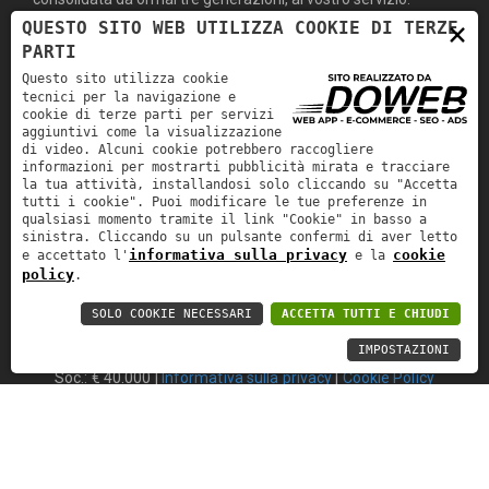
×
QUESTO SITO WEB UTILIZZA COOKIE DI TERZE
PARTI
MENÙ
SERVIZI
Questo sito utilizza cookie
tecnici per la navigazione e
cookie di terze parti per servizi
home
IMPIANTI SANITARI
aggiuntivi come la visualizzazione
di video. Alcuni cookie potrebbero raccogliere
azienda
GAS
informazioni per mostrarti pubblicità mirata e tracciare
la tua attività, installandosi solo cliccando su "Accetta
servizi
RISCALDAMENTO
tutti i cookie". Puoi modificare le tue preferenze in
qualsiasi momento tramite il link "Cookie" in basso a
lavori e news
CONDIZIONAMENTO
sinistra. Cliccando su un pulsante confermi di aver letto
informativa sulla privacy
cookie
e accettato l'
e la
lavora con noi
ANTINCENDIO
policy
.
contatti
SOLO COOKIE NECESSARI
ACCETTA TUTTI E CHIUDI
IMPOSTAZIONI
Master S.r.l. | P.IVA: 03539760235 | REA: VR-344690 | Cap.
Soc.: € 40.000 |
Informativa sulla privacy
|
Cookie Policy