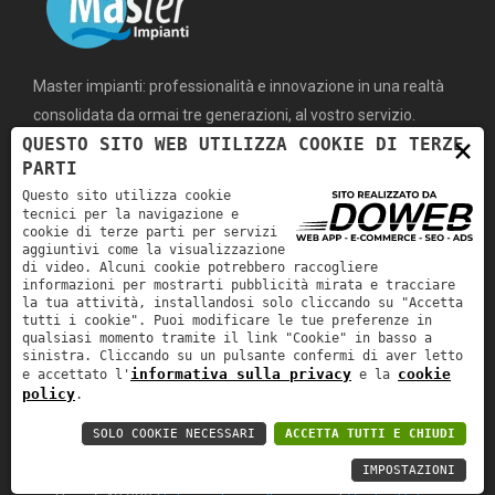
Master impianti: professionalità e innovazione in una realtà
consolidata da ormai tre generazioni, al vostro servizio.
×
QUESTO SITO WEB UTILIZZA COOKIE DI TERZE
PARTI
MENÙ
SERVIZI
Questo sito utilizza cookie
tecnici per la navigazione e
cookie di terze parti per servizi
home
IMPIANTI SANITARI
aggiuntivi come la visualizzazione
di video. Alcuni cookie potrebbero raccogliere
azienda
GAS
informazioni per mostrarti pubblicità mirata e tracciare
la tua attività, installandosi solo cliccando su "Accetta
servizi
RISCALDAMENTO
tutti i cookie". Puoi modificare le tue preferenze in
qualsiasi momento tramite il link "Cookie" in basso a
lavori e news
CONDIZIONAMENTO
sinistra. Cliccando su un pulsante confermi di aver letto
informativa sulla privacy
cookie
e accettato l'
e la
lavora con noi
ANTINCENDIO
policy
.
contatti
SOLO COOKIE NECESSARI
ACCETTA TUTTI E CHIUDI
IMPOSTAZIONI
Master S.r.l. | P.IVA: 03539760235 | REA: VR-344690 | Cap.