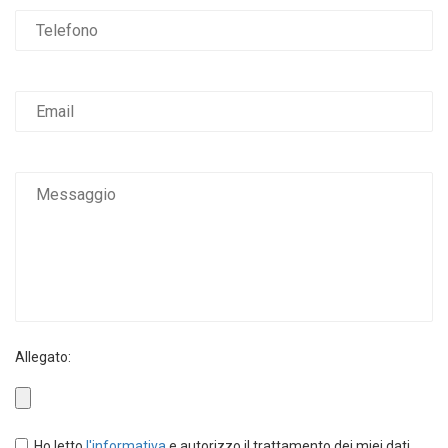
Allegato:
Obbligatorio
Ho letto
l'informativa
e autorizzo il trattamento dei miei dati