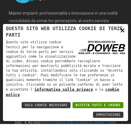
Master impianti: professionalità e innovazione in una realtà
consolidata da ormai tre generazioni, al vostro servizio.
×
QUESTO SITO WEB UTILIZZA COOKIE DI TERZE
PARTI
MENÙ
SERVIZI
Questo sito utilizza cookie
tecnici per la navigazione e
cookie di terze parti per servizi
home
IMPIANTI SANITARI
aggiuntivi come la visualizzazione
di video. Alcuni cookie potrebbero raccogliere
azienda
GAS
informazioni per mostrarti pubblicità mirata e tracciare
la tua attività, installandosi solo cliccando su "Accetta
servizi
RISCALDAMENTO
tutti i cookie". Puoi modificare le tue preferenze in
qualsiasi momento tramite il link "Cookie" in basso a
lavori e news
CONDIZIONAMENTO
sinistra. Cliccando su un pulsante confermi di aver letto
informativa sulla privacy
cookie
e accettato l'
e la
lavora con noi
ANTINCENDIO
policy
.
contatti
SOLO COOKIE NECESSARI
ACCETTA TUTTI E CHIUDI
IMPOSTAZIONI
Master S.r.l. | P.IVA: 03539760235 | REA: VR-344690 | Cap.
Soc.: € 40.000 |
Informativa sulla privacy
|
Cookie Policy